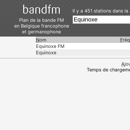
Il y a 451 stations dans l
Plan de la bande FM
en Belgique francophone
et germanophone
N
om
F
ré
Equinoxe FM
Equinoxe
A
jo
Temps de chargemen